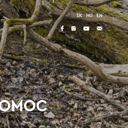
SK
HU
EN
POMOC