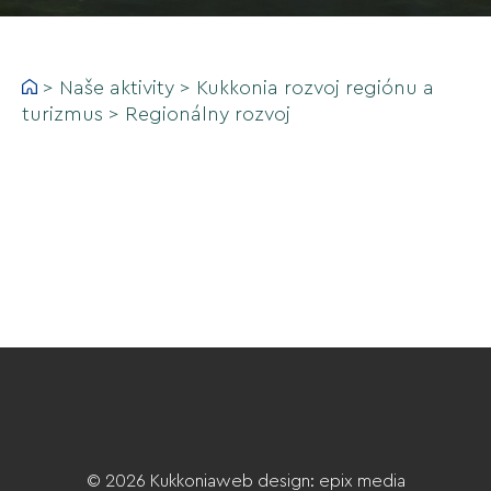
>
Naše aktivity
>
Kukkonia rozvoj regiónu a
turizmus
>
Regionálny rozvoj
© 2026 Kukkonia
web design
:
epix media