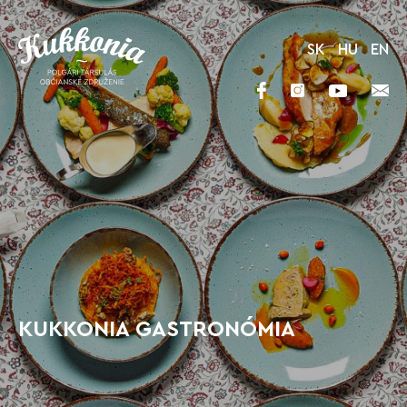
SK
HU
EN
KUKKONIA GASTRONÓMIA