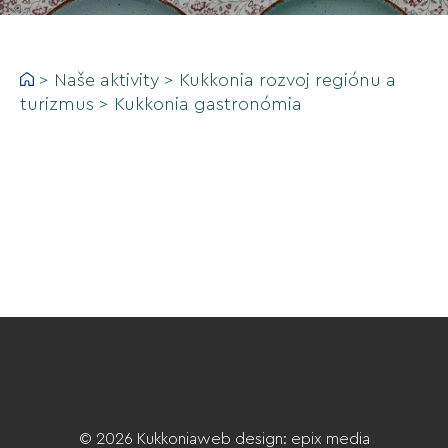
>
Naše aktivity
>
Kukkonia rozvoj regiónu a
turizmus
>
Kukkonia gastronómia
© 2026 Kukkonia
web design
:
epix media