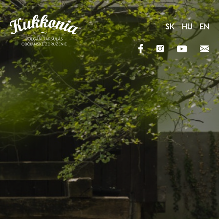
SK
HU
EN