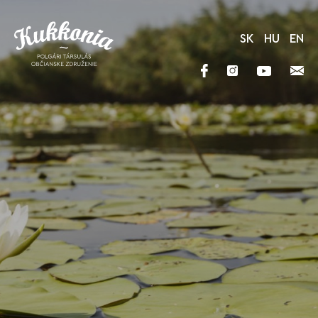
SK
HU
EN