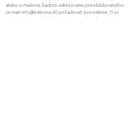
alebo e-mailovej žiadosti adresovanej prevádzkovateľovi
(e-mail:
info@kukkonia.sk
) požadovať: potvrdenie, či sú
alebo nie sú osobné údaje o Vás spracúvané, prístup k
Vašim osobným údajom a informáciám o nich, ako aj
opravu týchto údajov, obmedzenie spracúvania Vašich
osobných údajov, najmä ak sú nesprávne, vymazanie
Vašich osobných údajov, najmä ak pominul účel ich
spracúvania alebo ste odvolali súhlas so spracúvaním,
prenesenie Vašich osobných údajov inému
prevádzkovateľovi v štrukturovanej a strojovo čitateľnej
podobe. Rovnako máte právo písomným oznámením
alebo e-mailom (na adresu
info@kukkonia.sk
): kedykoľvek
odvolať Váš súhlas so spracúvaním osobných údajov, s
účinnosťou odo dňa doručenia oznámenia, ak sa
spracúvanie osobných údajov vykonáva na základe
súhlasu, pričom zákonnosť spracúvania pred doručením
oznámenia o odvolaní súhlasu bude zachovaná, ak sa
spracúvanie osobných údajov nevykonáva na základe