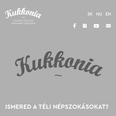
SK
HU
EN
ISMERED A TÉLI NÉPSZOKÁSOKAT?