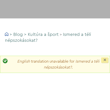
>
Blog
>
Kultúra a šport
Ismered a téli
>
népszokásokat?
C
English
translation unavailable for
Ismered a téli
th
népszokásokat?
.
m