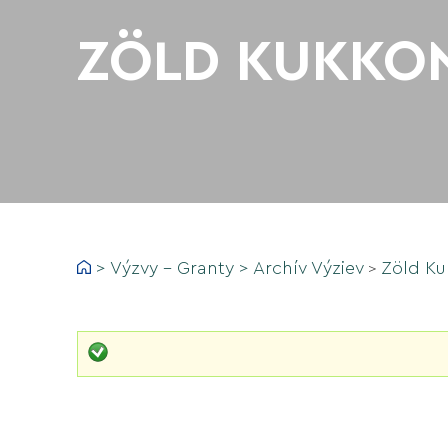
ZÖLD KUKKON
>
Výzvy - Granty
>
Archív Výziev
Zöld Ku
>