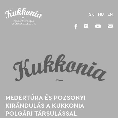
SK
HU
EN
MEDERTÚRA ÉS POZSONYI
KIRÁNDULÁS A KUKKONIA
POLGÁRI TÁRSULÁSSAL