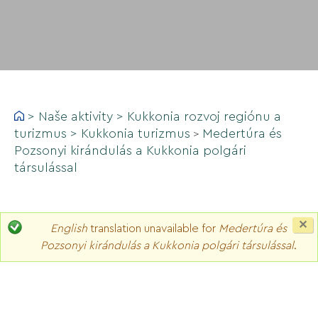
>
Naše aktivity
>
Kukkonia rozvoj regiónu a
turizmus
>
Kukkonia turizmus
Medertúra és
>
Pozsonyi kirándulás a Kukkonia polgári
társulással
C
English
translation unavailable for
Medertúra és
th
Pozsonyi kirándulás a Kukkonia polgári társulással
.
m