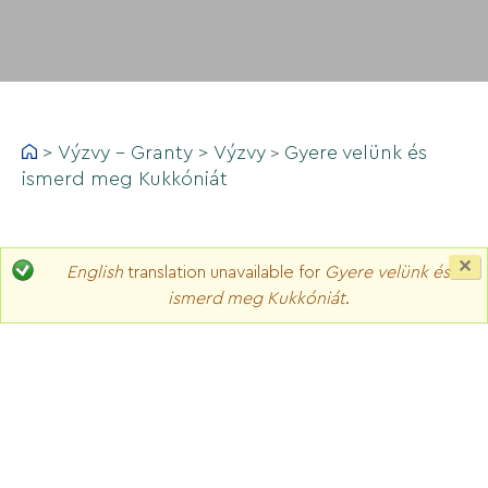
>
Výzvy - Granty
>
Výzvy
Gyere velünk és
>
ismerd meg Kukkóniát
C
English
translation unavailable for
Gyere velünk és
th
ismerd meg Kukkóniát
.
m