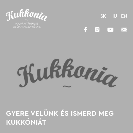
SK
HU
EN
GYERE VELÜNK ÉS ISMERD MEG
KUKKÓNIÁT