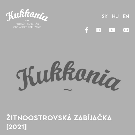
SK
HU
EN
ŽITNOOSTROVSKÁ ZABÍJAČKA
[2021]