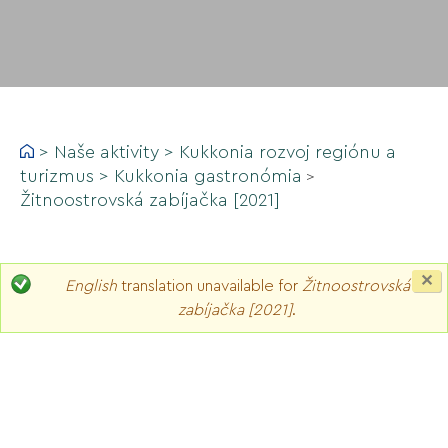
>
Naše aktivity
>
Kukkonia rozvoj regiónu a
turizmus
>
Kukkonia gastronómia
>
Žitnoostrovská zabíjačka [2021]
C
English
translation unavailable for
Žitnoostrovská
th
zabíjačka [2021]
.
m