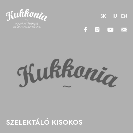
SK
HU
EN
SZELEKTÁLÓ KISOKOS