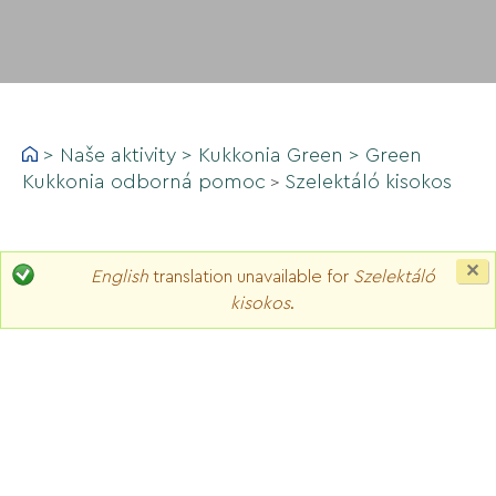
>
Naše aktivity
>
Kukkonia Green
>
Green
Kukkonia odborná pomoc
Szelektáló kisokos
>
C
English
translation unavailable for
Szelektáló
th
kisokos
.
m