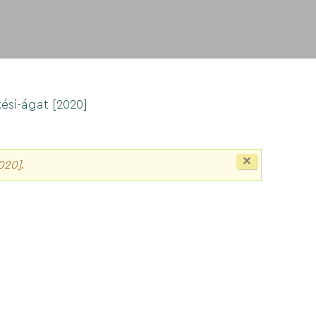
kési-ágat [2020]
Close
2020]
.
this
message.