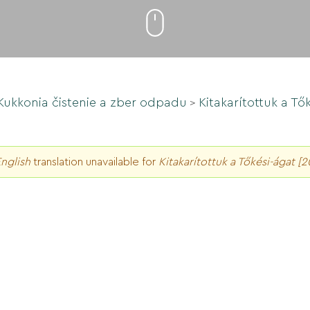
Kukkonia čistenie a zber odpadu
Kitakarítottuk a Tő
>
nglish
translation unavailable for
Kitakarítottuk a Tőkési-ágat [