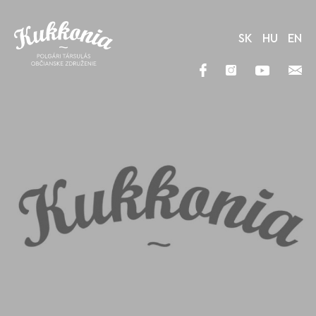
SK
HU
EN