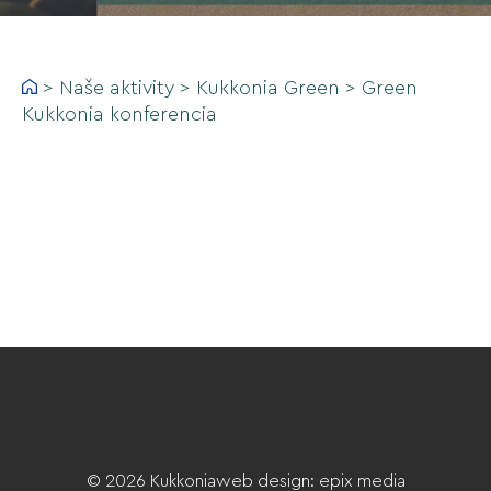
>
Naše aktivity
>
Kukkonia Green
>
Green
Kukkonia konferencia
© 2026 Kukkonia
web design
:
epix media