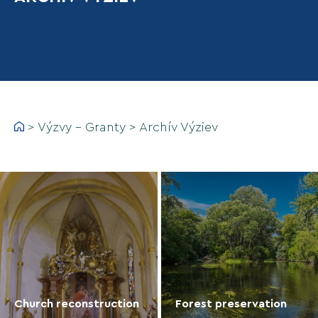
>
Výzvy - Granty
>
Archív Výziev
Church reconstruction
Forest preservation